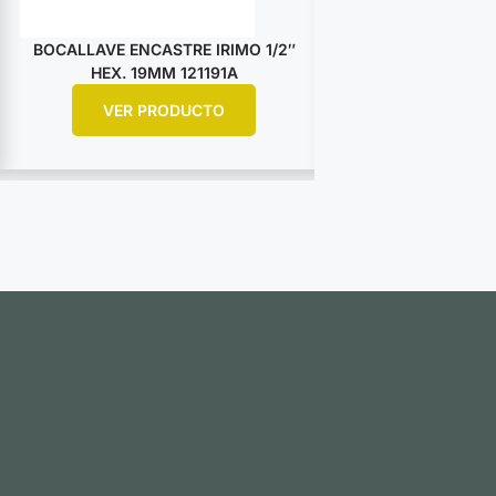
BOCALLAVE ENCASTRE IRIMO 1/2″
BOCALLAVE ENCA
HEX. 19MM 121191A
HEX. 25M
VER PRODUCTO
VER PR