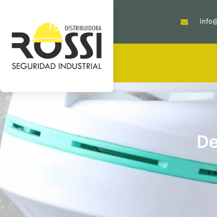
info@
De