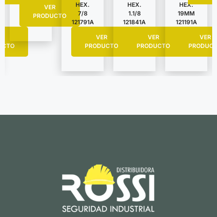
HEX.
HEX.
HEX.
VER
7/8
1.1/8
19MM
PRODUCTO
121791A
121841A
121191A
R
VER
VER
VER
UCTO
PRODUCTO
PRODUCTO
PRODUC