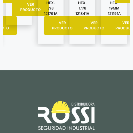
HEX.
HEX.
HEX.
VER
7/8
1.1/8
19MM
PRODUCTO
121791A
121841A
121191A
R
VER
VER
VER
UCTO
PRODUCTO
PRODUCTO
PRODUC