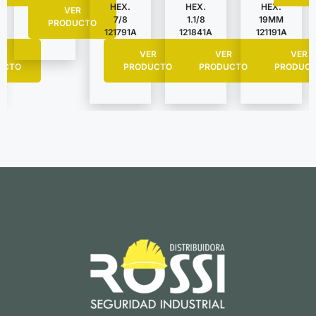
HEX.
HEX.
HEX.
VER
7/8
1.1/8
19MM
PRODUCTO
121791A
121841A
121191A
R
VER
VER
VER
UCTO
PRODUCTO
PRODUCTO
PRODUC