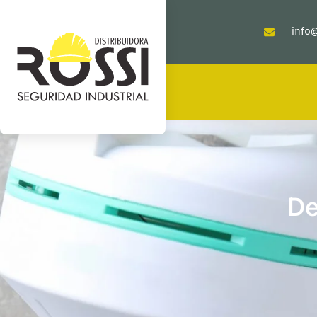
info@
De