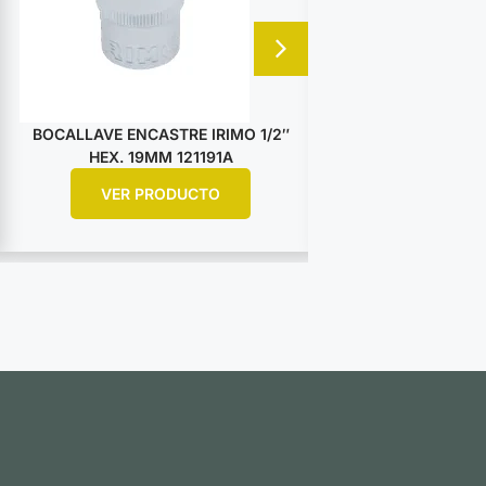
BOCALLAVE ENCASTRE IRIMO 1/2″
BOCALLAVE ENCA
HEX. 19MM 121191A
HEX. 25M
VER PRODUCTO
VER PR