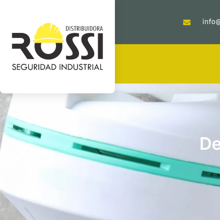
info@
De