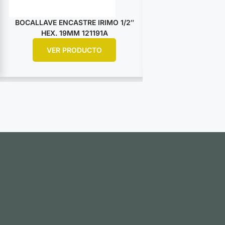
BOCALLAVE ENCASTRE IRIMO 1/2″
BOCALLAVE ENCA
HEX. 19MM 121191A
HEX. 25M
VER PRODUCTO
VER PR