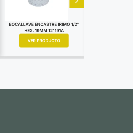
BOCALLAVE ENCASTRE IRIMO 1/2″
BOCALLAVE ENCA
HEX. 19MM 121191A
HEX. 25M
VER PRODUCTO
VER PR