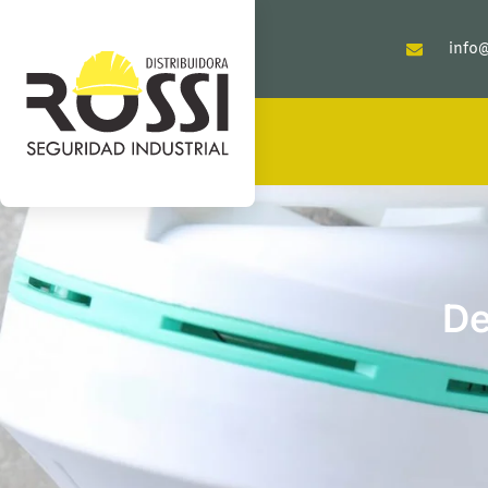
info@
De