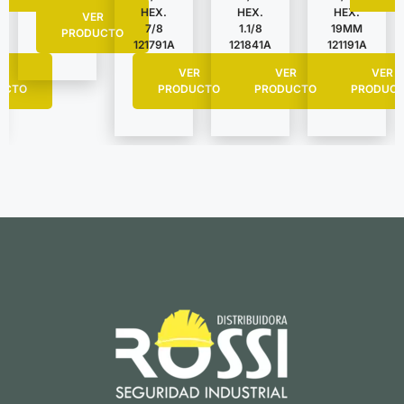
HEX.
HEX.
HEX.
VER
7/8
1.1/8
19MM
PRODUCTO
121791A
121841A
121191A
R
VER
VER
VER
UCTO
PRODUCTO
PRODUCTO
PRODUC