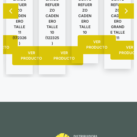
REFUER
REFUER
REFUER
REFUER
ZO
ZO
ZO
ZO
CADEN
CADEN
CADEN
CADEN
ERO
ERO
ERO
ERO
TALLE
TALLE
TALLE
GRAND
11
10
10
E TALLE
(172326
(122325
11
R
VER
)
)
UCTO
PRODUCTO
VER
VER
VER
PRODUC
PRODUCTO
PRODUCTO