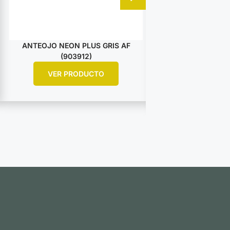
ANTEOJO NEON PLUS GRIS AF
ANTIPARRA AVIAT
(903912)
AF – NARANJA
VER PRODUCTO
VER PR