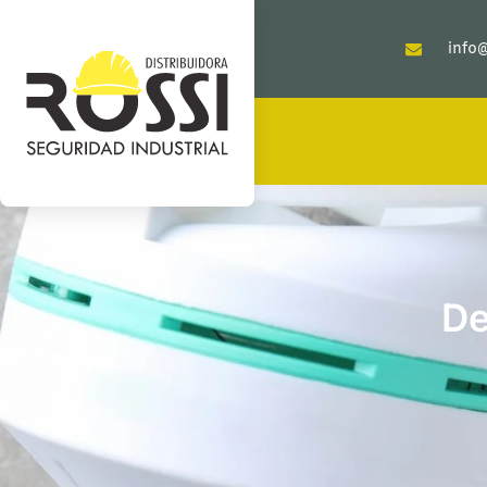
info@
De