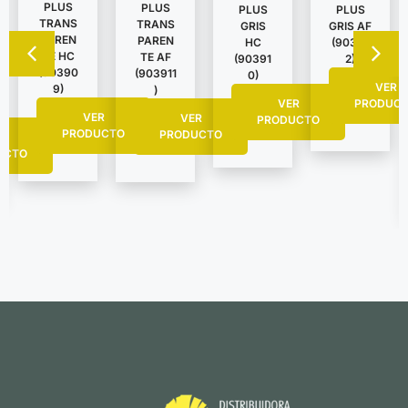
PLUS
PLUS
PLUS
PLUS
TRANS
TRANS
GRIS
GRIS AF
PAREN
PAREN
HC
(90391
TE HC
TE AF
(90391
2)
(90390
(903911
0)
VER
9)
)
VER
PRODUC
VER
VER
PRODUCTO
PRODUCTO
PRODUCTO
R
UCTO