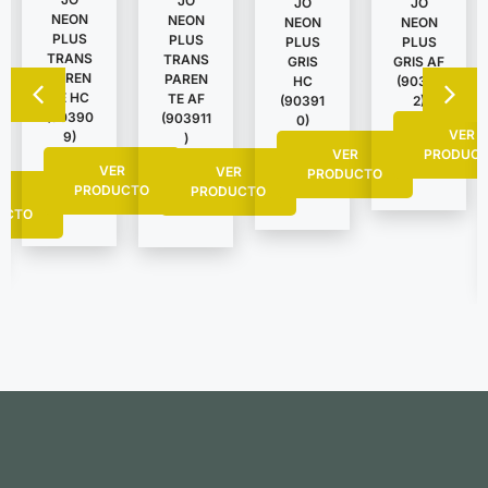
JO
JO
JO
NEON
NEON
NEON
NEON
PLUS
PLUS
PLUS
PLUS
TRANS
TRANS
GRIS
GRIS AF
PAREN
PAREN
HC
(90391
TE HC
TE AF
(90391
2)
(90390
(903911
0)
VER
9)
)
VER
PRODUC
VER
VER
PRODUCTO
PRODUCTO
PRODUCTO
R
UCTO