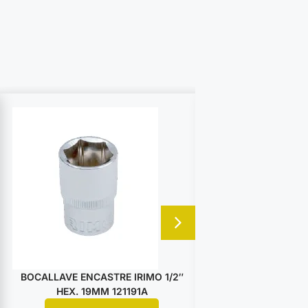
BOCALLAVE ENCASTRE IRIMO 1/2″
BOCALLAVE ENCA
HEX. 19MM 121191A
HEX. 25M