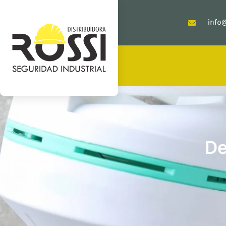
info@
De