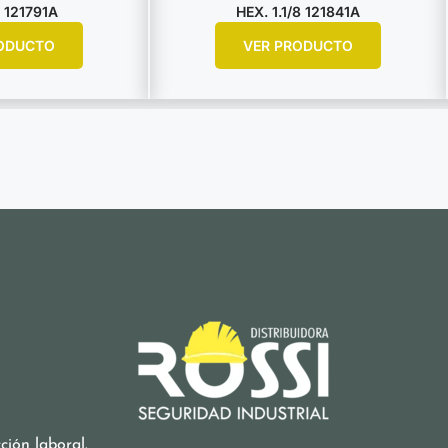
 121791A
HEX. 1.1/8 121841A
ODUCTO
VER PRODUCTO
ión laboral.