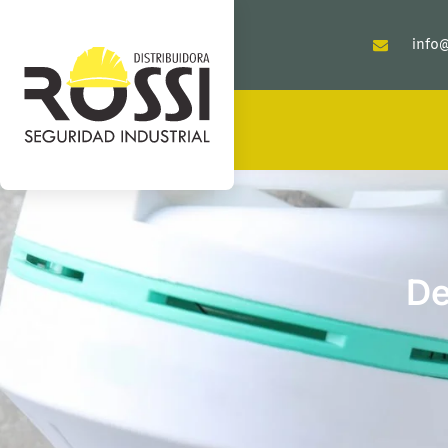
info@
De