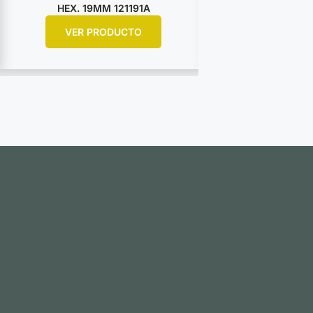
HEX. 19MM 121191A
HEX. 25M
VER PRODUCTO
VER PR