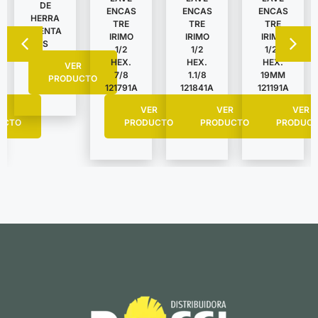
DE
ENCAS
ENCAS
ENCAS
HERRA
TRE
TRE
TRE
MIENTA
IRIMO
IRIMO
IRIMO
S
1/2
1/2
1/2″
HEX.
HEX.
HEX.
VER
7/8
1.1/8
19MM
PRODUCTO
121791A
121841A
121191A
R
VER
VER
VER
UCTO
PRODUCTO
PRODUCTO
PRODUC