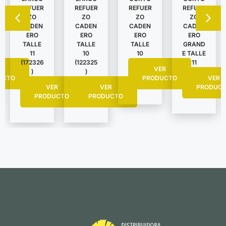
REFUER
REFUER
REFUER
REFUER
ZO
ZO
ZO
ZO
CADEN
CADEN
CADEN
CADEN
ERO
ERO
ERO
ERO
TALLE
TALLE
TALLE
GRAND
11
10
10
E TALLE
(172326
(122325
11
R
VER
)
)
UCTO
PRODUCTO
VER
VER
VER
PRODUC
PRODUCTO
PRODUCTO