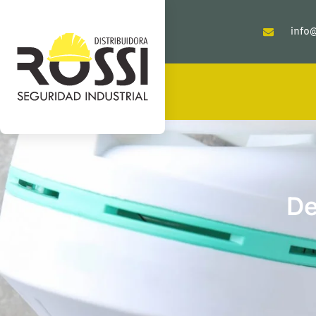
info@
De