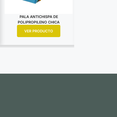
PALA ANTICHISPA DE
PALA ANTI
POLIPROPILENO CHICA
POLIPROPIL
VER PRODUCTO
VER PR