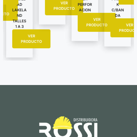
VER
AD
PERFOR
K
R
PRODUCTO
LAKELA
ACION
C/BAN
UCTO
ND
DA
VER
TALLES
PRODUCTO
VER
1 A 3
PRODUC
VER
PRODUCTO