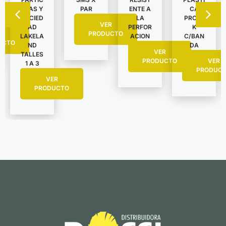
ULAS Y
PAR
ENTE A
CA
SUCIED
LA
PROTE
VER
AD
PERFOR
K
R
PRODUCTO
LAKELA
ACION
C/BAN
UCTO
ND
DA
VER
TALLES
PRODUCTO
VER
1 A 3
PRODUC
VER
PRODUCTO