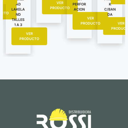
VER
AD
PERFOR
K
R
PRODUCTO
LAKELA
ACION
C/BAN
UCTO
ND
DA
VER
TALLES
PRODUCTO
VER
1 A 3
PRODUC
VER
PRODUCTO