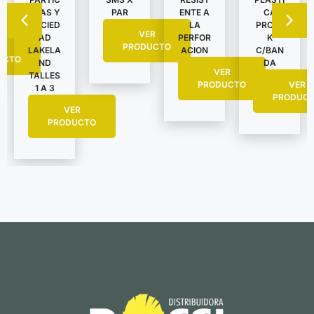
ULAS Y
PAR
ENTE A
CA
SUCIED
LA
PROTE
VER
AD
PERFOR
K
R
PRODUCTO
LAKELA
ACION
C/BAN
UCTO
ND
DA
VER
TALLES
PRODUCTO
VER
1 A 3
PRODUC
VER
PRODUCTO