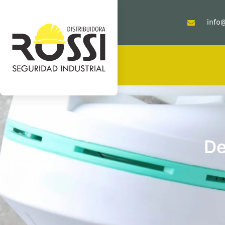
info@
De