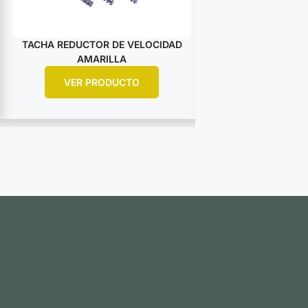
TACHA REDUCTOR DE VELOCIDAD
TACHA PLANA L
AMARILLA
120MM A
VER PRODUCTO
VER PR