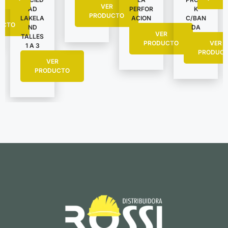
VER
AD
PERFOR
K
R
PRODUCTO
LAKELA
ACION
C/BAN
UCTO
ND
DA
VER
TALLES
PRODUCTO
VER
1 A 3
PRODUC
VER
PRODUCTO