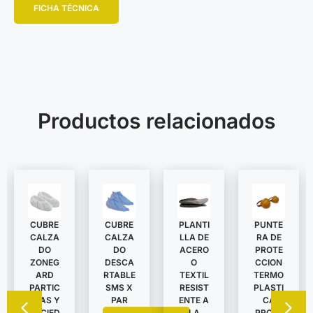
FICHA TÉCNICA
Productos relacionados
CUBRE
CUBRE
PLANTI
PUNTE
CALZA
CALZA
LLA DE
RA DE
DO
DO
ACERO
PROTE
ZONEG
DESCA
O
CCION
ARD
RTABLE
TEXTIL
TERMO
PARTIC
SMS X
RESIST
PLASTI
ULAS Y
PAR
ENTE A
CA
SUCIED
LA
PROTE