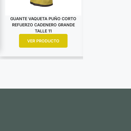
GUANTE VAQUETA PUÑO CORTO
GUANTE VAQUET
REFUERZO CADENERO GRANDE
DESCARNE AM
TALLE 11
ARGO
VER PRODUCTO
VER PR