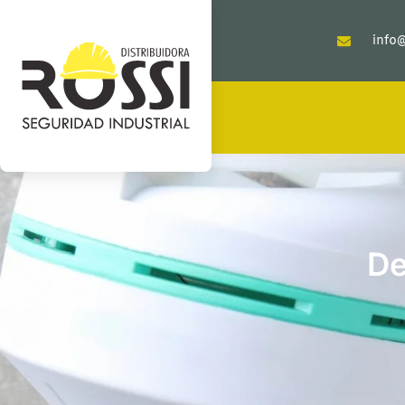
info@
De