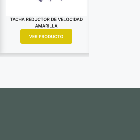
TACHA REDUCTOR DE VELOCIDAD
TACHA PLANA L
AMARILLA
120MM A
VER PRODUCTO
VER PR