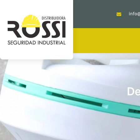
info@
De