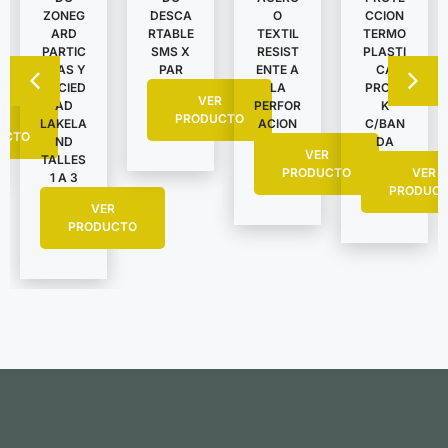
ZONEG
DESCA
O
CCION
ARD
RTABLE
TEXTIL
TERMO
PARTIC
SMS X
RESIST
PLASTI
ULAS Y
PAR
ENTE A
CA
SUCIED
LA
PROTE
VER
AD
PERFOR
K
R
PRODUCTO
LAKELA
ACION
C/BAN
UCTO
ND
DA
VER
TALLES
PRODUCTO
VER
1 A 3
PRODUC
VER
PRODUCTO