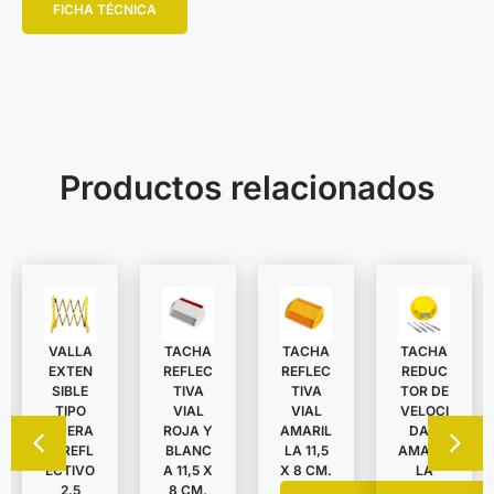
FICHA TÉCNICA
Productos relacionados
VALLA
TACHA
TACHA
TACHA
EXTEN
REDUC
REFLEC
REFLEC
SIBLE
TOR DE
TIVA
TIVA
TIPO
VELOCI
VIAL
VIAL
TIJERA
DAD
ROJA Y
AMARIL
C/REFL
AMARIL
BLANC
LA 11,5
ECTIVO
LA
A 11,5 X
X 8 CM.
2,5
8 CM.