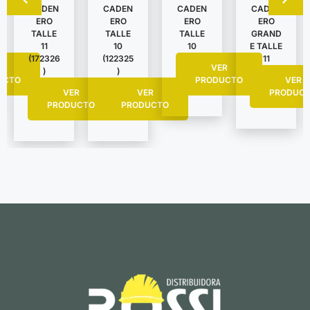
CADEN
CADEN
CADEN
CADEN
ERO
ERO
ERO
ERO
TALLE
TALLE
TALLE
GRAND
11
10
10
E TALLE
(172326
(122325
11
R
VER
)
)
UCTO
PRODUCTO
VER
VER
VER
PRODUC
PRODUCTO
PRODUCTO