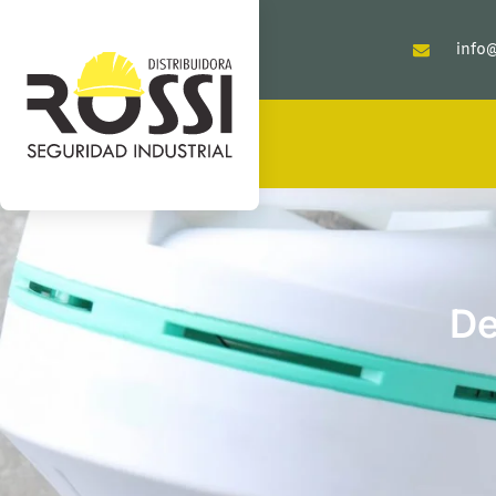
info@
De