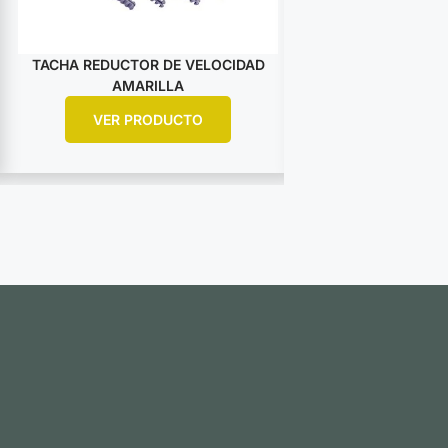
TACHA REDUCTOR DE VELOCIDAD
TACHA PLANA L
AMARILLA
120MM A
VER PRODUCTO
VER PR