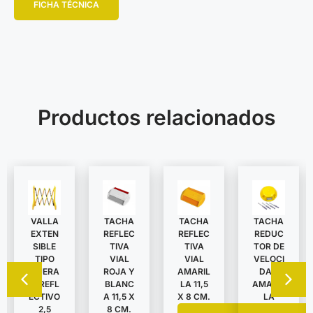
FICHA TÉCNICA
Productos relacionados
VALLA
TACHA
TACHA
TACHA
EXTEN
REDUC
REFLEC
REFLEC
SIBLE
TOR DE
TIVA
TIVA
TIPO
VELOCI
VIAL
VIAL
TIJERA
DAD
ROJA Y
AMARIL
C/REFL
AMARIL
BLANC
LA 11,5
ECTIVO
LA
A 11,5 X
X 8 CM.
2,5
8 CM.