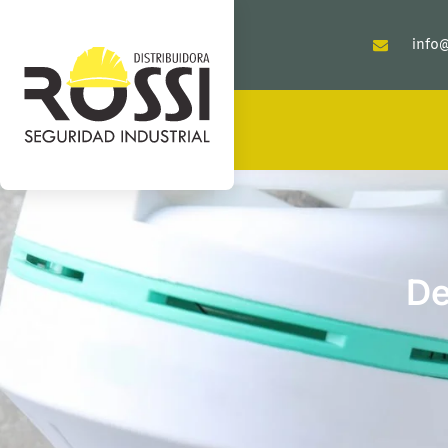
info@
De