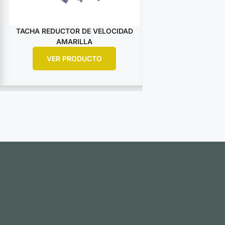
TACHA REDUCTOR DE VELOCIDAD
TACHA PLANA L
AMARILLA
120MM A
VER PRODUCTO
VER PR