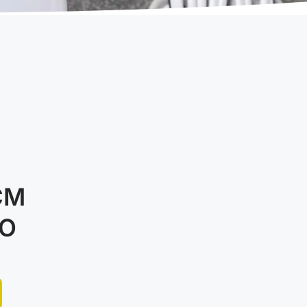
CM
DO