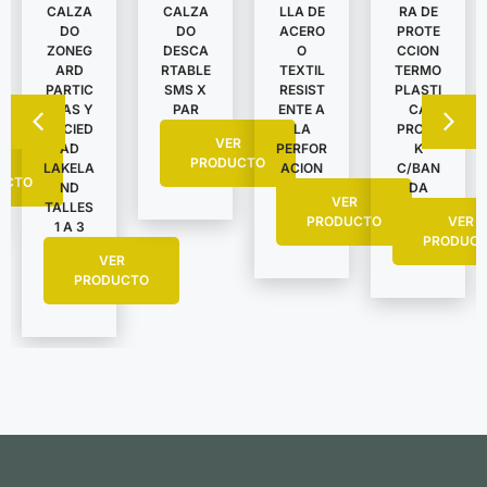
CALZA
CALZA
LLA DE
RA DE
DO
DO
ACERO
PROTE
ZONEG
DESCA
O
CCION
ARD
RTABLE
TEXTIL
TERMO
PARTIC
SMS X
RESIST
PLASTI
ULAS Y
PAR
ENTE A
CA
SUCIED
LA
PROTE
VER
AD
PERFOR
K
R
PRODUCTO
LAKELA
ACION
C/BAN
UCTO
ND
DA
VER
TALLES
PRODUCTO
VER
1 A 3
PRODUC
VER
PRODUCTO