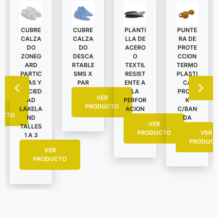
CUBRE
CUBRE
PLANTI
PUNTE
CALZA
CALZA
LLA DE
RA DE
DO
DO
ACERO
PROTE
ZONEG
DESCA
O
CCION
ARD
RTABLE
TEXTIL
TERMO
PARTIC
SMS X
RESIST
PLASTI
ULAS Y
PAR
ENTE A
CA
SUCIED
LA
PROTE
VER
AD
PERFOR
K
R
PRODUCTO
LAKELA
ACION
C/BAN
UCTO
ND
DA
VER
TALLES
PRODUCTO
VER
1 A 3
PRODUC
VER
PRODUCTO