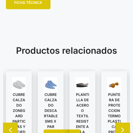
FICHA TÉCNICA
Productos relacionados
CUBRE
CUBRE
PLANTI
PUNTE
CALZA
CALZA
LLA DE
RA DE
DO
DO
ACERO
PROTE
ZONEG
DESCA
O
CCION
ARD
RTABLE
TEXTIL
TERMO
PARTIC
SMS X
RESIST
PLASTI
ULAS Y
PAR
ENTE A
CA
SUCIED
LA
PROTE