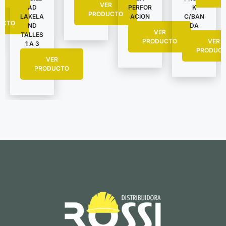
VER
AD
PERFOR
K
R
PRODUCTO
LAKELA
ACION
C/BAN
UCTO
ND
DA
VER
TALLES
PRODUCTO
VER
1 A 3
PRODUC
VER
PRODUCTO