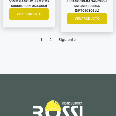
50MM GANCHO J 9M CMR
LIVIANO 50MM GANCHO J
5000KG (DPT050309J)
6M CMR 3000KG
(DPT050306JL)
VER PRODUCTO
VER PRODUCTO
1
2
Siguiente