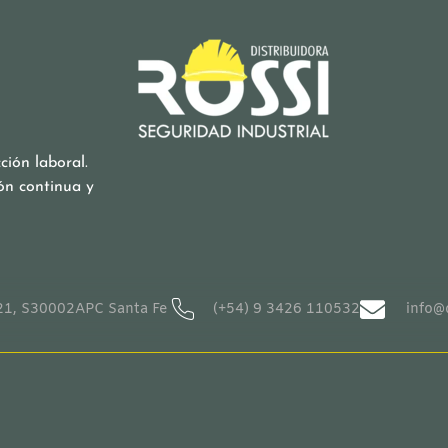
ión laboral.
ón continua y
1, S30002APC Santa Fe
(+54) 9 3426 110532
info@