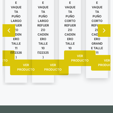
E
E
E
E
VAQUE
VAQUE
VAQUE
VAQUE
TA
TA
TA
TA
PUÑO
PUÑO
PUÑO
PUÑO
LARGO
LARGO
CORTO
CORTO
REFUER
REFUER
REFUER
REFUER
ZO
ZO
ZO
ZO
CADEN
CADEN
CADEN
CADEN
ERO
ERO
ERO
ERO
TALLE
TALLE
TALLE
GRAND
11
10
10
E TALLE
(172326
(122325
11
R
VER
)
)
UCTO
PRODUCTO
VER
VER
VER
PRODUC
PRODUCTO
PRODUCTO