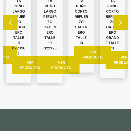
TA
TA
TA
TA
PUÑO
PUÑO
PUÑO
PUÑO
LARGO
LARGO
CORTO
CORTO
REFUER
REFUER
REFUER
REFUER
ZO
ZO
ZO
ZO
CADEN
CADEN
CADEN
CADEN
ERO
ERO
ERO
ERO
TALLE
TALLE
TALLE
GRAND
11
10
10
E TALLE
(172326
(122325
11
R
VER
)
)
UCTO
PRODUCTO
VER
VER
VER
PRODUC
PRODUCTO
PRODUCTO