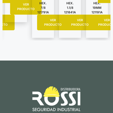
HEX.
HEX.
HEX.
VER
7/8
1.1/8
19MM
PRODUCTO
121791A
121841A
121191A
R
VER
VER
VER
UCTO
PRODUCTO
PRODUCTO
PRODUC