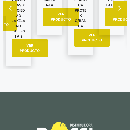
ULAS Y
PAR
CA
LATEX
SUCIED
PROTE
VER
VER
AD
K
R
PRODUCTO
PRODUC
LAKELA
C/BAN
UCTO
ND
DA
TALLES
VER
1 A 3
PRODUCTO
VER
PRODUCTO